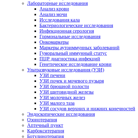
Лабораторные исследования
Анализ крови
Анализ мочи
Исследования кала
Бактериологические исследования
Инфекционная серология
Гормональные исследования
Онкомаркеры
Маркеры аутоиммунных заболеваний
Гуморальный иммунный статус
ПЦР диагностика инфекций
Генетическое исследование крови
Ультразвуковые исследования (УЗИ)
УЗИ печени
УЗИ почек и мочевого пузыря
УЗИ брюшной полости
УЗИ щитовидной железы
УЗИ молочных желез
УЗИ малого таза
УЗИ сосудов верхних и нижних конечностей
Эндоскопические исследования
Озонотерапия
Аптечный пункт
Карбокситерапия
Ботулинотерапия