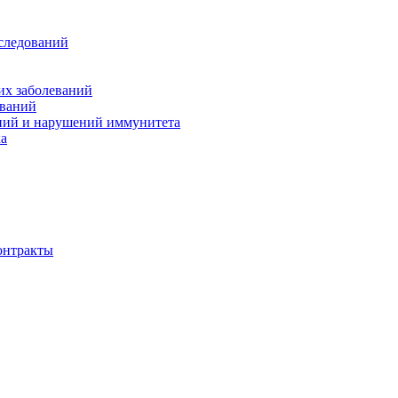
следований
их заболеваний
еваний
яний и нарушений иммунитета
ка
онтракты