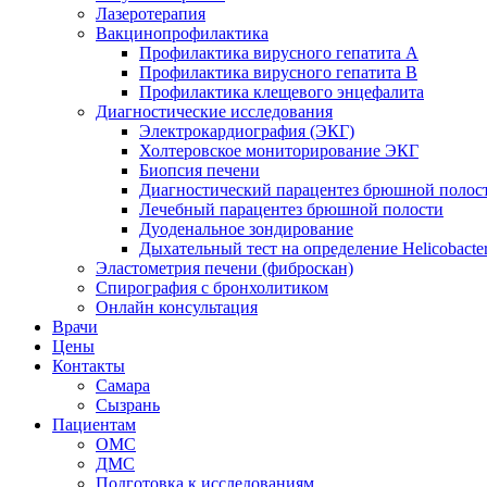
Лазеротерапия
Вакцинопрофилактика
Профилактика вирусного гепатита А
Профилактика вирусного гепатита В
Профилактика клещевого энцефалита
Диагностические исследования
Электрокардиография (ЭКГ)
Холтеровское мониторирование ЭКГ
Биопсия печени
Диагностический парацентез брюшной полос
Лечебный парацентез брюшной полости
Дуоденальное зондирование
Дыхательный тест на определение Helicobacter
Эластометрия печени (фиброскан)
Спирография с бронхолитиком
Онлайн консультация
Врачи
Цены
Контакты
Самара
Сызрань
Пациентам
ОМС
ДМС
Подготовка к исследованиям