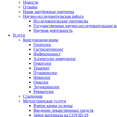
Новости
Отзывы
Наши зарубежные партнеры
Научно-исследовательская работа
Исследовательские протоколы
Государственные научно-исследовательские к
Научная деятельность
Услуги
Консультация врача
Гепатолог
Гастроэнтеролог
Инфекционист
Аллерголог-иммунолог
Гематолог
Терапевт
Пульмонолог
Невролог
Онколог
Эндокринолог
Ревматолог
Стационар
Медсестринские услуги
Взятие крови из вены
Введение лекарственных средств
Забор материала на COVID-19