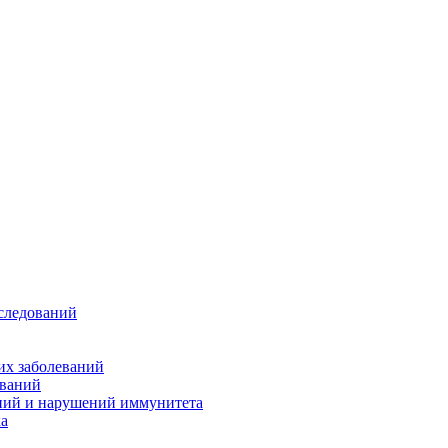
следований
их заболеваний
еваний
яний и нарушений иммунитета
ка