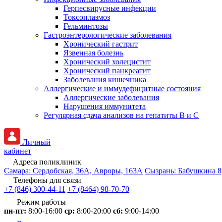
Герпесвирусные инфекции
Токсоплазмоз
Гельминтозы
Гастроэнтерологические заболевания
Хронический гастрит
Язвенная болезнь
Хронический холецистит
Хронический панкреатит
Заболевания кишечника
Аллергические и иммудефицитные состояния
Аллергические заболевания
Нарушения иммунитета
Регулярная сдача анализов на гепатиты B и C
Личный
кабинет
Адреса поликлиник
Самара: Сердобская, 36А, Авроры, 163А
Сызрань: Бабушкина 8,
Телефоны для связи
+7 (846) 300-44-11
+7 (8464) 98-70-70
Режим работы
пн-пт:
8:00-16:00
ср:
8:00-20:00
сб:
9:00-14:00