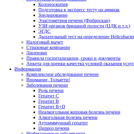
Колоноскопия
Подготовка к экспресс тесту на аммиак
Зондирование
Эластометрия печени (Фиброскан)
УЗИ органов брюшной полости (ЦДК и т.д.)
ЭГДС
Дыхательный тест на определение Helicobacter
Налоговый вычет
Страховые компании
Лицензии
Правила госпитализации, сроки и документы
Анкета для оценки качества условий оказания услу
Информация
Комплексное обследование печени
Внимание, Тольятти!
Заболевания печени
Роль печени
Гепатит С
Гепатит В
Гепатит В+D
Неалкогольная жировая болезнь печени
Алкогольная болезнь печени
Аутоиммунный гепатит
Цирроз печени
Инфекционные заболевания